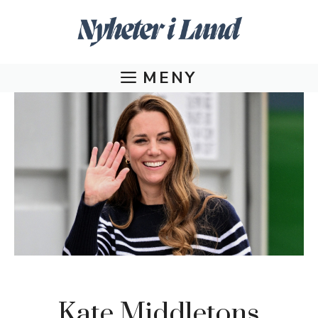
Hoppa
till
innehåll
MENY
Kate Middletons