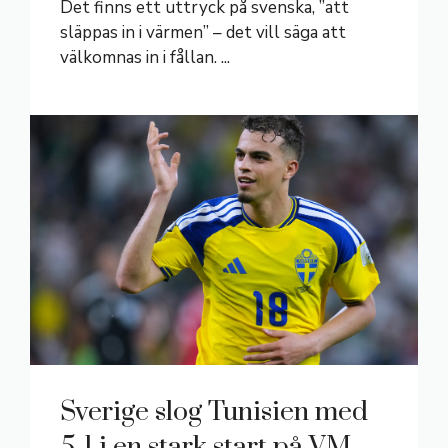
Det finns ett uttryck på svenska, ”att
släppas in i värmen” – det vill säga att
välkomnas in i fållan. ...
Sverige slog Tunisien med
5-1 i en stark start på VM