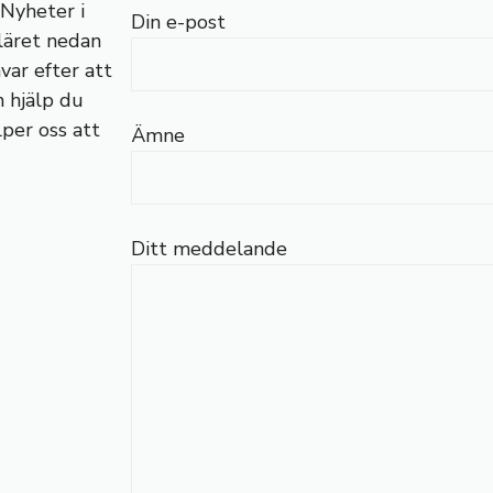
 Nyheter i
Din e-post
uläret nedan
var efter att
n hjälp du
lper oss att
Ämne
Ditt meddelande