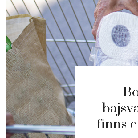
Bo
bajsv
finns e