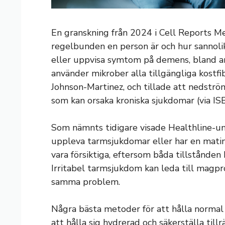
En granskning från 2024 i Cell Reports M
regelbunden en person är och hur sannoli
eller uppvisa symtom på demens, bland ann
använder mikrober alla tillgängliga kostf
Johnson-Martinez, och tillade att nedström
som kan orsaka kroniska sjukdomar (via ISB
Som nämnts tidigare visade Healthline-u
uppleva tarmsjukdomar eller har en mati
vara försiktiga, eftersom båda tillstånden
Irritabel tarmsjukdom kan leda till magpr
samma problem.
Några bästa metoder för att hålla normal 
att hålla sig hydrerad och säkerställa tillr