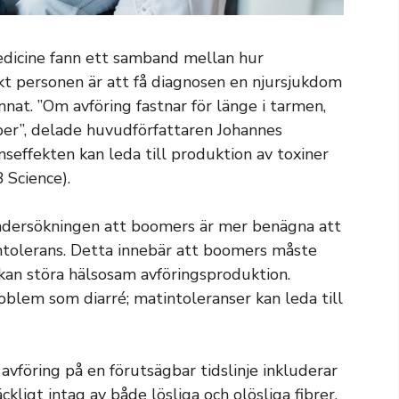
edicine fann ett samband mellan hur
kt personen är att få diagnosen en njursjukdom
at. ”Om avföring fastnar för länge i tarmen,
iber”, delade huvudförfattaren Johannes
seffekten kan leda till produktion av toxiner
 Science).
ndersökningen att boomers är mer benägna att
ntolerans. Detta innebär att boomers måste
 kan störa hälsosam avföringsproduktion.
oblem som diarré; matintoleranser kan leda till
avföring på en förutsägbar tidslinje inkluderar
äckligt intag av både lösliga och olösliga fibrer.