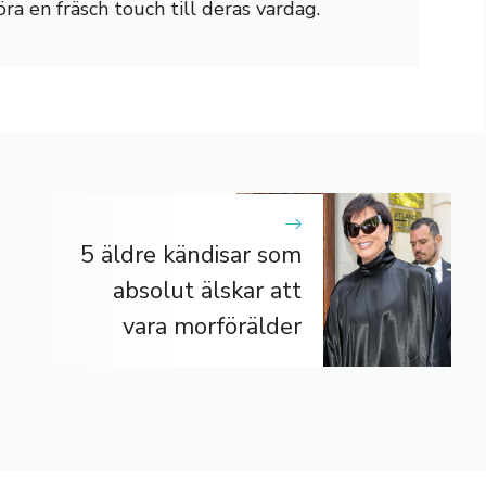
öra en fräsch touch till deras vardag.
5 äldre kändisar som
absolut älskar att
vara morförälder