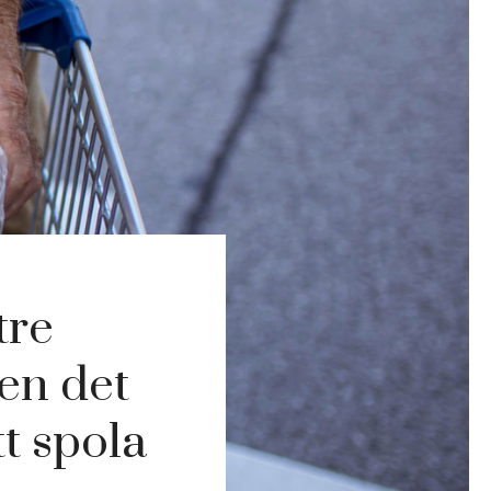
tre
en det
tt spola