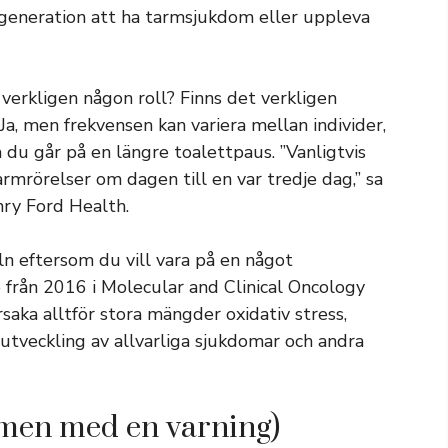
eneration att ha tarmsjukdom eller uppleva
verkligen någon roll? Finns det verkligen
a, men frekvensen kan variera mellan individer,
a du går på en längre toalettpaus. ”Vanligtvis
armrörelser om dagen till en var tredje dag,” sa
nry Ford Health.
ln eftersom du vill vara på en något
 från 2016 i Molecular and Clinical Oncology
rsaka alltför stora mängder oxidativ stress,
r utveckling av allvarliga sjukdomar och andra
(men med en varning)