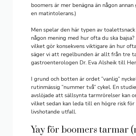
boomers är mer benägna än någon annan g
en matintolerans.)
Men spelar den här typen av toalettsnack 
någon mening med hur ofta du ska bajsa? J
vilket gör konsekvens viktigare än hur oft
säger vi att regelbunden är allt från tre t
gastroenterologen Dr. Eva Alsheik till He
I grund och botten är ordet ”vanlig” nycke
rutinmässig ”nummer två” cykel. En studie
avslöjade att sällsynta tarmrörelser kan o
vilket sedan kan leda till en högre risk fö
livshotande utfall.
Yay för boomers tarmar 