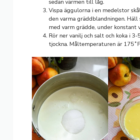
sedan värmen till låg.
Vispa äggulorna i en medelstor skål
den varma gräddblandningen. Häll 
med varm grädde, under konstant v
Rör ner vanilj och salt och koka i 3-
tjockna. Måltemperaturen är 175˚F