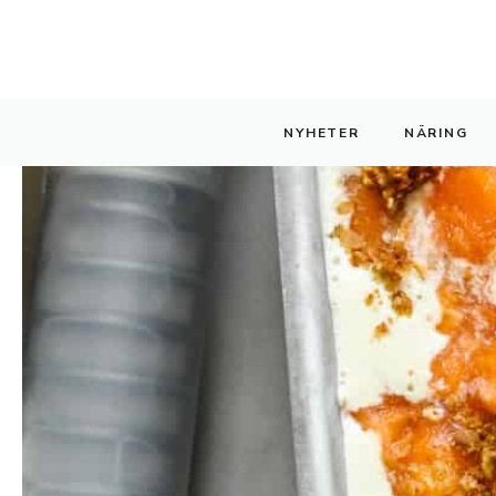
Hoppa
till
innehåll
NYHETER
NÄRING