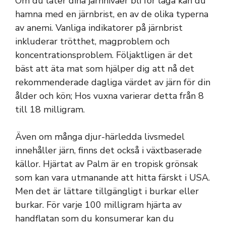
Om du låter dina järnnivåer bli för låga kan du
hamna med en järnbrist, en av de olika typerna
av anemi. Vanliga indikatorer på järnbrist
inkluderar trötthet, magproblem och
koncentrationsproblem. Följaktligen är det
bäst att äta mat som hjälper dig att nå det
rekommenderade dagliga värdet av järn för din
ålder och kön; Hos vuxna varierar detta från 8
till 18 milligram.
Även om många djur-härledda livsmedel
innehåller järn, finns det också i växtbaserade
källor. Hjärtat av Palm är en tropisk grönsak
som kan vara utmanande att hitta färskt i USA.
Men det är lättare tillgängligt i burkar eller
burkar. För varje 100 milligram hjärta av
handflatan som du konsumerar kan du