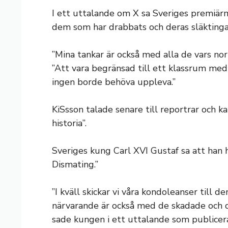
I ett uttalande om X sa Sveriges premiärm
dem som har drabbats och deras släktinga
”Mina tankar är också med alla de vars no
”Att vara begränsad till ett klassrum med
ingen borde behöva uppleva.”
KiSsson talade senare till reportrar och k
historia”.
Sveriges kung Carl XVI Gustaf sa att han
Dismating.”
”I kväll skickar vi våra kondoleanser till d
närvarande är också med de skadade och de
sade kungen i ett uttalande som publicera