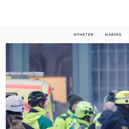
Hoppa
till
innehåll
NYHETER
NÄRING