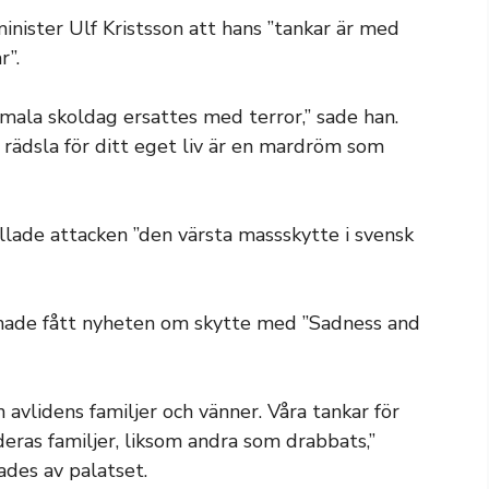
inister Ulf Kristsson att hans ”tankar är med
r”.
rmala skoldag ersattes med terror,” sade han.
 rädsla för ditt eget liv är en mardröm som
allade attacken ”den värsta massskytte i svensk
 hade fått nyheten om skytte med ”Sadness and
en avlidens familjer och vänner. Våra tankar för
ras familjer, liksom andra som drabbats,”
des av palatset.