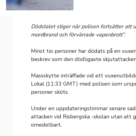
Dödstalet stiger när polisen fortsätter att 
mordbrand och förvärrade vapenbrott”.
Minst tio personer har dödats på en vuxen
beskrev som den dödligaste skjutattacken 
Massskytte inträffade vid ett vuxenutbild
Lokal (11:33 GMT) med polisen som urspr
personer sköts.
Under en uppdateringstimmar senare sade 
attacken vid Risbergska -skolan utan att ge
omedelbart.