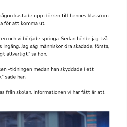
t någon kastade upp dörren till hennes klassrum
la för att komma ut.
oren och vi började springa. Sedan hörde jag två
s ingång. Jag såg människor dra skadade, första,
t allvarligt,” sa hon.
sen -tidningen medan han skyddade i ett
,” sade han.
s från skolan. Informationen vi har fått är att