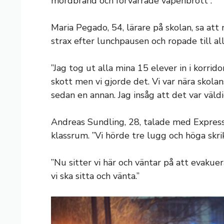
mordbrand och förvärrade vapenbrott”.
Maria Pegado, 54, lärare på skolan, sa at
strax efter lunchpausen och ropade till al
”Jag tog ut alla mina 15 elever in i korrid
skott men vi gjorde det. Vi var nära skolan
sedan en annan. Jag insåg att det var väldig
Andreas Sundling, 28, talade med Expres
klassrum. ”Vi hörde tre lugg och höga skrik
”Nu sitter vi här och väntar på att evakuera
vi ska sitta och vänta.”