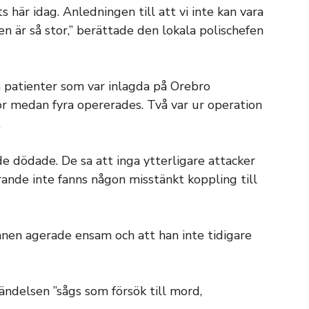
s här idag. Anledningen till att vi inte kan vara
n är så stor,” berättade den lokala polischefen
m patienter som var inlagda på Orebro
dor medan fyra opererades. Två var ur operation
.
de dödade. De sa att inga ytterligare attacker
arande inte fanns någon misstänkt koppling till
nnen agerade ensam och att han inte tidigare
händelsen ”sågs som försök till mord,