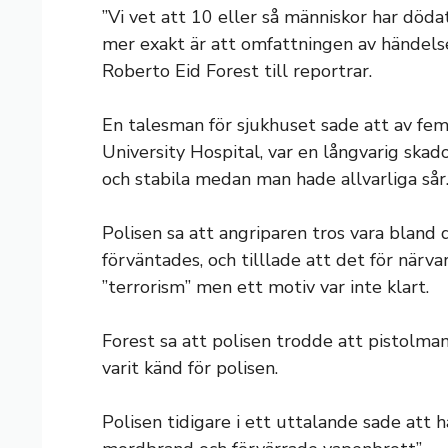
”Vi vet att 10 eller så människor har dödat
mer exakt är att omfattningen av händelse
Roberto Eid Forest till reportrar.
En talesman för sjukhuset sade att av fe
University Hospital, var en långvarig ska
och stabila medan man hade allvarliga sår
Polisen sa att angriparen tros vara bland 
förväntades, och tilllade att det för närv
”terrorism” men ett motiv var inte klart.
Forest sa att polisen trodde att pistolma
varit känd för polisen.
Polisen tidigare i ett uttalande sade att 