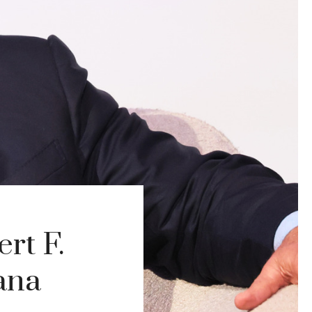
rt F.
ana