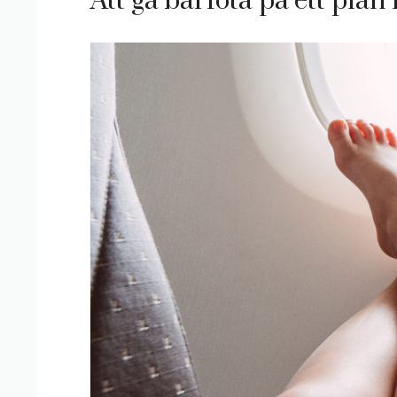
Att gå barfota på ett pla