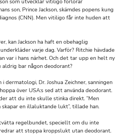
on som utvecklar vitiligo förlorar
hans son, Prince Jackson, skämdes popens kung
diagnos (CNN). Men vitiligo får inte huden att
arer, kan Jackson ha haft en obehaglig
underkläder varje dag. Varför? Ritchie hävdade
an var i hans närhet. Och det tar upp en helt ny
 aldrig bar någon deodorant?
n i dermatologi, Dr. Joshua Zeichner, sanningen
 hoppa över USA:s sed att använda deodorant.
tyder att du inte skulle stinka direkt. ”Men
skapar en illaluktande lukt”, tillade han.
tvätta regelbundet, speciellt om du inte
redrar att stoppa kroppslukt utan deodorant.