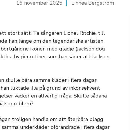
16 november 2025
Linnea Bergström
tt stort sätt. Ta sångaren Lionel Ritchie, till
atade han länge om den legendariske artisten
 bortgångne ikonen med glädje (Jackson dog
ktiga hygienrutiner som han säger att Jackson
n skulle bära samma kläder i flera dagar,
t han luktade illa på grund av inkonsekvent
lser väcker en allvarlig fråga: Skulle sådana
 hälsoproblem?
frågan troligen handla om att återbära plagg
a samma underkläder oförändrade i flera dagar