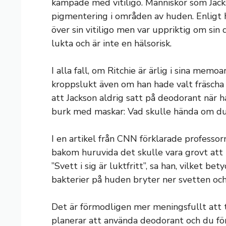
kämpade med vitiligo. Människor som Jacks
pigmentering i områden av huden. Enligt 
över sin vitiligo men var uppriktig om sin 
lukta och är inte en hälsorisk.
I alla fall, om Ritchie är ärlig i sina memo
kroppslukt även om han hade valt fräscha 
att Jackson aldrig satt på deodorant när h
burk med maskar: Vad skulle hända om du
I en artikel från CNN förklarade professor
bakom huruvida det skulle vara grovt att
”Svett i sig är luktfritt”, sa han, vilket be
bakterier på huden bryter ner svetten och 
Det är förmodligen mer meningsfullt att 
planerar att använda deodorant och du fö