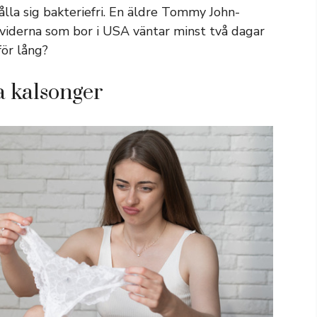
ålla sig bakteriefri. En äldre Tommy John-
ividerna som bor i USA väntar minst två dagar
för lång?
a kalsonger