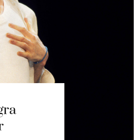
gra
r