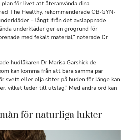
 plan för livet att återanvända dina
de med The Healthy, rekommenderade OB-GYN-
underkläder – långt ifrån det avslappnade
nvända underkläder ger en grogrund för
örorenade med fekalt material,” noterade Dr
rade hudläkaren Dr Marisa Garshick de
a som kan komma från att bära samma par
 svett eller olja sitter på huden för länge kan
rer, vilket leder till utslag.” Med andra ord kan
rmån för naturliga lukter