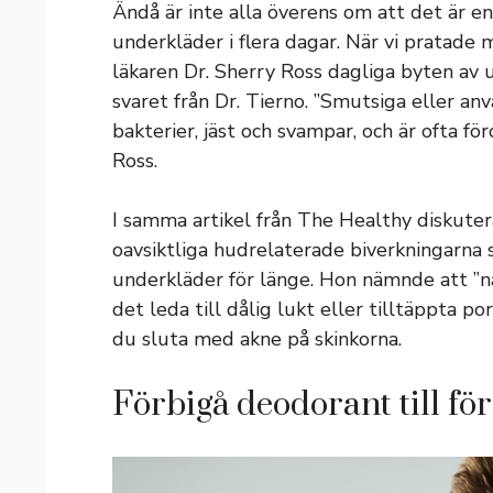
Ändå är inte alla överens om att det är en
underkläder i flera dagar. När vi prata
läkaren Dr. Sherry Ross dagliga byten av 
svaret från Dr. Tierno. ”Smutsiga eller a
bakterier, jäst och svampar, och är ofta f
Ross.
I samma artikel från The Healthy diskute
oavsiktliga hudrelaterade biverkningarn
underkläder för länge. Hon nämnde att ”när
det leda till dålig lukt eller tilltäppta po
du sluta med akne på skinkorna.
Förbigå deodorant till fö