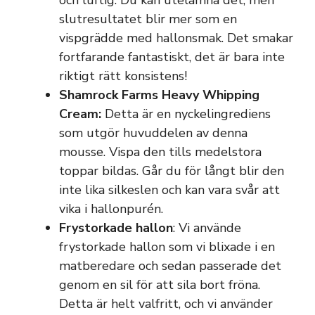
och luftig. Du kan utelämna det, men
slutresultatet blir mer som en
vispgrädde med hallonsmak. Det smakar
fortfarande fantastiskt, det är bara inte
riktigt rätt konsistens!
Shamrock Farms Heavy Whipping
Cream:
Detta är en nyckelingrediens
som utgör huvuddelen av denna
mousse. Vispa den tills medelstora
toppar bildas. Går du för långt blir den
inte lika silkeslen och kan vara svår att
vika i hallonpurén.
Frystorkade hallon
: Vi använde
frystorkade hallon som vi blixade i en
matberedare och sedan passerade det
genom en sil för att sila bort fröna.
Detta är helt valfritt, och vi använder