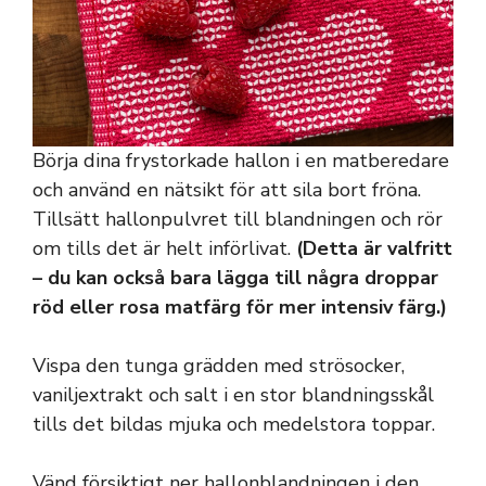
Börja dina frystorkade hallon i en matberedare
och använd en nätsikt för att sila bort fröna.
Tillsätt hallonpulvret till blandningen och rör
om tills det är helt införlivat.
(Detta är valfritt
– du kan också bara lägga till några droppar
röd eller rosa matfärg för mer intensiv färg.)
Vispa den tunga grädden med strösocker,
vaniljextrakt och salt i en stor blandningsskål
tills det bildas mjuka och medelstora toppar.
Vänd försiktigt ner hallonblandningen i den