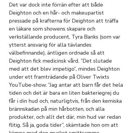
Det var dock inte förrän efter att både
Deighton och en hår- och makeupartist
pressade på krafterna för Deighton att träffa
en läkare som showens skapare och
verkställande producent, Tyra Banks (som var
ytterst ansvarig för alla tävlandes
välbefinnande), äntligen ordnade så att
Deighton fick medicinsk vård. ”Det slutade
med att det blev impetigo”, mindes Deighton
under ett framträdande på Oliver Twixts
YouTube-show. ”Jag antar att barn får det hela
tiden och det är bara en liten bakteriegrej du
får i din hud och, naturligtvis, från den kemiska
brännskadan på min hårbotten, och alla
produkter, och allt det där, min hud var redan
flitig. Så ja, goda tider”, skämtade hon om att
kämpa med den mycket smittsamma