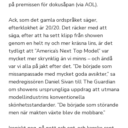
på premissen för dokusåpan (via AOL).
Ack, som det gamla ordspråket säger,
efterklokhet är 20/20. Det räcker med att
säga, efter att ha sett klipp från showen
genom en helt ny och mer kräsna lins, är det
tydligt att ”America’s Next Top Model” var
mycket mer skrynklig än vi minns – och ändå
var vi alla på jakt efter det. ”De började som
missanpassade med mycket goda avsikter,” sa
medregissören Daniel Sivan till The Guardian
om showens ursprungliga uppdrag att utmana
modellindustrins konventionella
skönhetsstandarder. ”De började som störande
men när makten växte blev de mobbare.”
Ironiskt nog, på gott och ont, och kanske rent