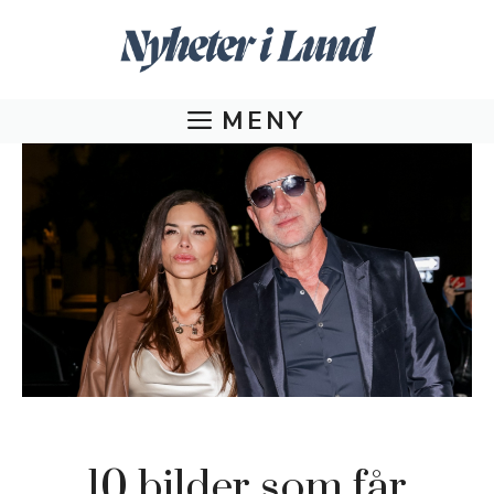
Hoppa
till
innehåll
MENY
10 bilder som får