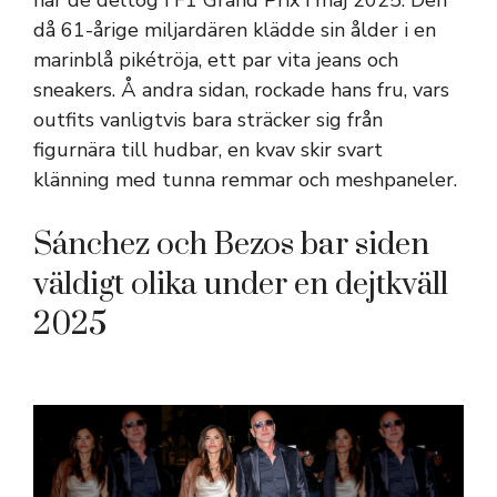
när de deltog i F1 Grand Prix i maj 2025. Den
då 61-årige miljardären klädde sin ålder i en
marinblå pikétröja, ett par vita jeans och
sneakers. Å andra sidan, rockade hans fru, vars
outfits vanligtvis bara sträcker sig från
figurnära till hudbar, en kvav skir svart
klänning med tunna remmar och meshpaneler.
Sánchez och Bezos bar siden
väldigt olika under en dejtkväll
2025