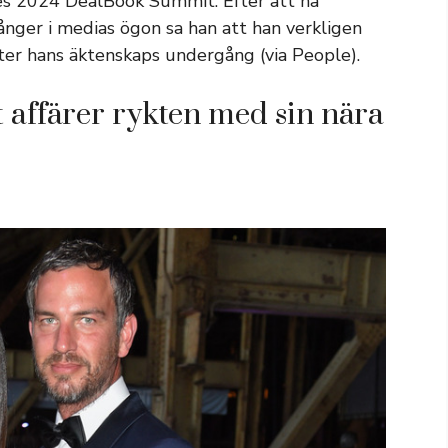
s 2024 DealBook Summit. Efter att ha
ånger i medias ögon sa han att han verkligen
fter hans äktenskaps undergång (via People).
affärer rykten med sin nära