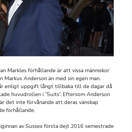
han Markles förhållande är att vissa människor
 vän Markus Anderson än med sin egen man.
enligt uppgift långt tillbaka till de dagar då
lade huvudrollen i ”Suits”. Eftersom Anderson
r det inte förvånande att deras vänskap
e förhållande.
tiginnan av Sussex första dejt 2016 semestrade