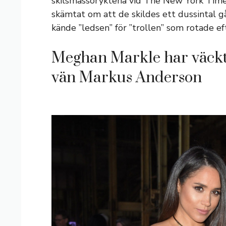
skilsmässoryktena vid The New York Time
skämtat om att de skildes ett dussintal g
kände ”ledsen” för ”trollen” som rotade e
Meghan Markle har väckt 
vän Markus Anderson