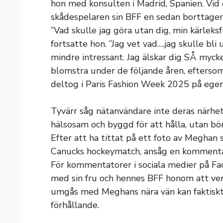
hon med konsulten i Madrid, Spanien. Vid
skådespelaren sin BFF en sedan borttagen
”Vad skulle jag göra utan dig, min kärleksf
fortsatte hon. ”Jag vet vad….jag skulle bli
mindre intressant. Jag älskar dig SÅ myck
blomstra under de följande åren, efters
deltog i Paris Fashion Week 2025 på egen
Tyvärr såg nätanvändare inte deras närhe
hälsosam och byggd för att hålla, utan börj
Efter att ha tittat på ett foto av Megha
Canucks hockeymatch, ansåg en kommenta
För kommentatorer i sociala medier på Fa
med sin fru och hennes BFF honom att verk
umgås med Meghans nära vän kan faktiskt 
förhållande.