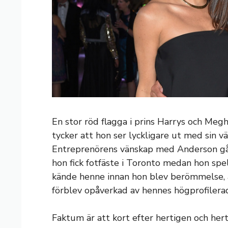
En stor röd flagga i prins Harrys och Meg
tycker att hon ser lyckligare ut med sin
Entreprenörens vänskap med Anderson går 
hon fick fotfäste i Toronto medan hon spe
kände henne innan hon blev berömmelse, ä
förblev opåverkad av hennes högprofilerad
Faktum är att kort efter hertigen och her