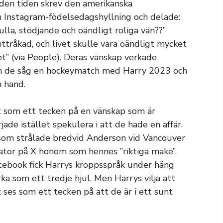
 den tiden skrev den amerikanska
 Instagram-födelsedagshyllning och delade:
ulla, stödjande och oändligt roliga vän??”
 uttråkad, och livet skulle vara oändligt mycket
et” (via People). Deras vänskap verkade
om de såg en hockeymatch med Harry 2023 och
 hand.
t som ett tecken på en vänskap som är
ade istället spekulera i att de hade en affär.
n som strålade bredvid Anderson vid Vancouver
tor på X honom som hennes ”riktiga make”.
cebook fick Harrys kroppsspråk under häng
a som ett tredje hjul. Men Harrys vilja att
ses som ett tecken på att de är i ett sunt