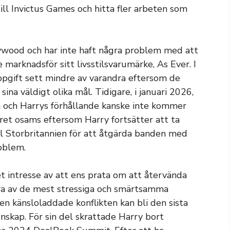
till Invictus Games och hitta fler arbeten som
lywood och har inte haft några problem med att
marknadsför sitt livsstilsvarumärke, As Ever. I
pgift sett mindre av varandra eftersom de
ina väldigt olika mål. Tidigare, i januari 2026,
 och Harrys förhållande kanske inte kommer
aret osams eftersom Harry fortsätter att ta
ill Storbritannien för att åtgärda banden med
roblem.
et intresse av att ens prata om att återvända
gra av de mest stressiga och smärtsamma
 den känsloladdade konflikten kan bli den sista
nskap. För sin del skrattade Harry bort