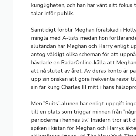
kungligheten, och han har vänt sitt fokus 
talar inför publik.
Samtidigt förblir Meghan förälskad i Hol
mingla med A-lists medan hon fortfarande 
slutändan har Meghan och Harry enligt up
antog väldigt olika scheman för att uppnå s
hävdade en RadarOnline-källa att Meghan
att nå slutet av året. Av deras konto är p
upp sin önskan att göra frekventa resor t
sin far kung Charles III mitt i hans hälsop
Men ”Suits”-alunen har enligt uppgift ing
till en plats som triggar minnen från ”nå
perioderna i hennes liv.” Insidern tror att
spiken i kistan för Meghan och Harrys äkte