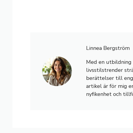
Linnea Bergström
Med en utbildning i 
livsstilstrender st
berättelser till en
artikel är för mig e
nyfikenhet och tillf