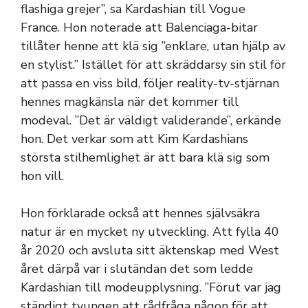
flashiga grejer”, sa Kardashian till Vogue
France. Hon noterade att Balenciaga-bitar
tillåter henne att klä sig ”enklare, utan hjälp av
en stylist.” Istället för att skräddarsy sin stil för
att passa en viss bild, följer reality-tv-stjärnan
hennes magkänsla när det kommer till
modeval. ”Det är väldigt validerande”, erkände
hon. Det verkar som att Kim Kardashians
största stilhemlighet är att bara klä sig som
hon vill.
Hon förklarade också att hennes självsäkra
natur är en mycket ny utveckling. Att fylla 40
år 2020 och avsluta sitt äktenskap med West
året därpå var i slutändan det som ledde
Kardashian till modeupplysning. ”Förut var jag
ständigt tvungen att rådfråga någon för att