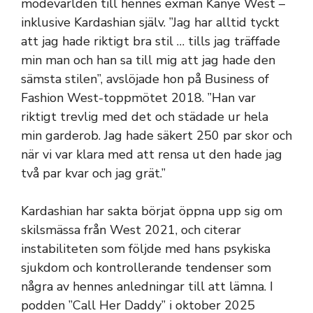
modevärlden till hennes exman Kanye West –
inklusive Kardashian själv. ”Jag har alltid tyckt
att jag hade riktigt bra stil … tills jag träffade
min man och han sa till mig att jag hade den
sämsta stilen”, avslöjade hon på Business of
Fashion West-toppmötet 2018. ”Han var
riktigt trevlig med det och städade ur hela
min garderob. Jag hade säkert 250 par skor och
när vi var klara med att rensa ut den hade jag
två par kvar och jag grät.”
Kardashian har sakta börjat öppna upp sig om
skilsmässa från West 2021, och citerar
instabiliteten som följde med hans psykiska
sjukdom och kontrollerande tendenser som
några av hennes anledningar till att lämna. I
podden ”Call Her Daddy” i oktober 2025