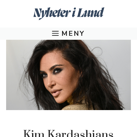
Hoppa
till
innehåll
MENY
Kim Kardashians