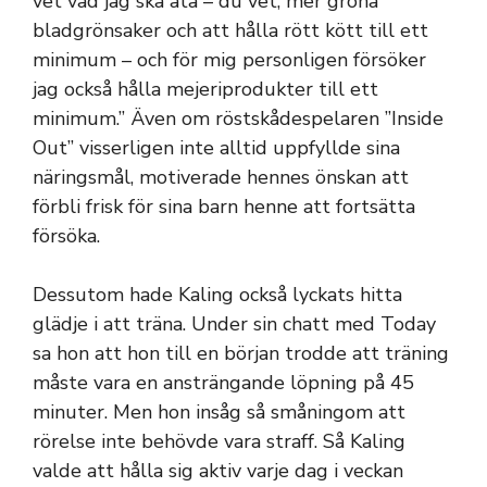
vet vad jag ska äta – du vet, mer gröna
bladgrönsaker och att hålla rött kött till ett
minimum – och för mig personligen försöker
jag också hålla mejeriprodukter till ett
minimum.” Även om röstskådespelaren ”Inside
Out” visserligen inte alltid uppfyllde sina
näringsmål, motiverade hennes önskan att
förbli frisk för sina barn henne att fortsätta
försöka.
Dessutom hade Kaling också lyckats hitta
glädje i att träna. Under sin chatt med Today
sa hon att hon till en början trodde att träning
måste vara en ansträngande löpning på 45
minuter. Men hon insåg så småningom att
rörelse inte behövde vara straff. Så Kaling
valde att hålla sig aktiv varje dag i veckan