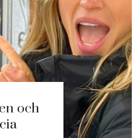
hen och
cia