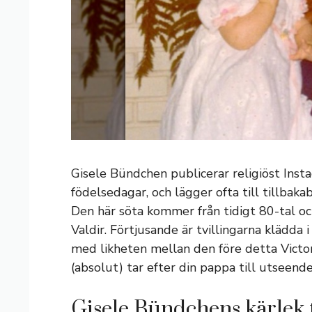
Gisele Bündchen publicerar religiöst Insta
födelsedagar, och lägger ofta till tillbaka
Den här söta kommer från tidigt 80-tal och
Valdir. Förtjusande är tvillingarna klädda 
med likheten mellan den före detta Victor
(absolut) tar efter din pappa till utseend
Gisele Bündchens kärlek ti