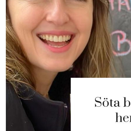
Söta b
he