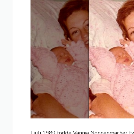
I juli 1980 födde Vannia Nonnenmacher två a