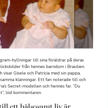
gram-hyllningar till sina föräldrar på deras
blicksbilder från hennes barndom i Brasilien.
 visar Gisele och Patricia med sin pappa,
i samma klänningar. Ett fan noterade till och
ia’s Secret-modellen och hennes far. ”Du
et”, löd kommentaren.
ll ett hälsosamt liv är