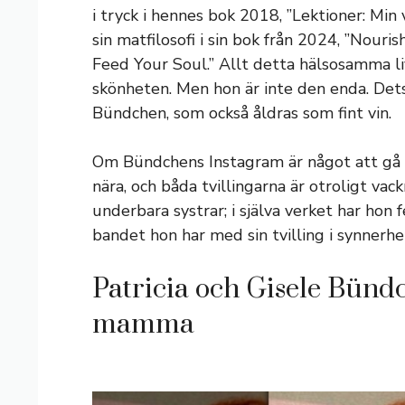
i tryck i hennes bok 2018, ”Lektioner: Min 
sin matfilosofi i sin bok från 2024, ”Nou
Feed Your Soul.” Allt detta hälsosamma liv
skönheten. Men hon är inte den enda. Dets
Bündchen, som också åldras som fint vin.
Om Bündchens Instagram är något att gå eft
nära, och båda tvillingarna är otroligt va
underbara systrar; i själva verket har hon 
bandet hon har med sin tvilling i synnerhe
Patricia och Gisele Bündc
mamma