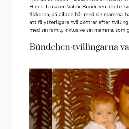
Hon och maken Valdir Bündchen döpte tvill
flickorna, på bilden här med sin mamma, ha
att få ytterligare två döttrar efter tvillin
med sin familj, inklusive sin mamma, som g
Bündchen-tvillingarna va