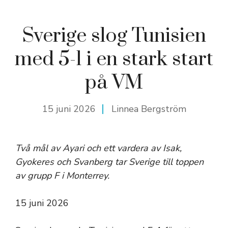
Sverige slog Tunisien
med 5-1 i en stark start
på VM
15 juni 2026
Linnea Bergström
Två mål av Ayari och ett vardera av Isak,
Gyokeres och Svanberg tar Sverige till toppen
av grupp F i Monterrey.
Publicerad
15 juni 2026
den