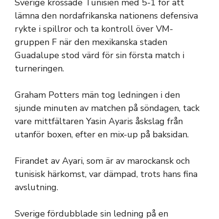
15
Sverige krossade Tunisien med 5-1 för att
juni
lämna den nordafrikanska nationens defensiva
2026
rykte i spillror och ta kontroll över VM-
gruppen F när den mexikanska staden
Guadalupe stod värd för sin första match i
turneringen.
Graham Potters män tog ledningen i den
sjunde minuten av matchen på söndagen, tack
vare mittfältaren Yasin Ayaris åskslag från
utanför boxen, efter en mix-up på baksidan.
Firandet av Ayari, som är av marockansk och
tunisisk härkomst, var dämpad, trots hans fina
avslutning.
Sverige fördubblade sin ledning på en