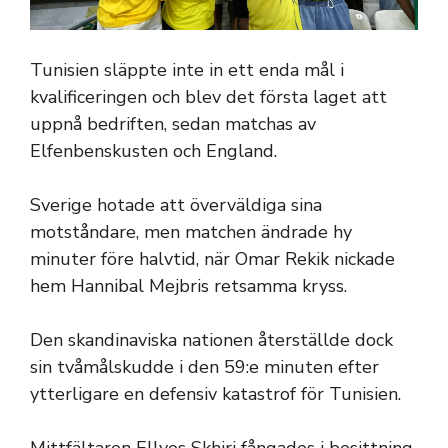
Tunisien släppte inte in ett enda mål i
kvalificeringen och blev det första laget att
uppnå bedriften, sedan matchas av
Elfenbenskusten och England.
Sverige hotade att överväldiga sina
motståndare, men matchen ändrade hy
minuter före halvtid, när Omar Rekik nickade
hem Hannibal Mejbris retsamma kryss.
Den skandinaviska nationen återställde dock
sin tvåmålskudde i den 59:e minuten efter
ytterligare en defensiv katastrof för Tunisien.
Mittfältaren Ellyes Skhiri fångades i besittning