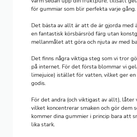
värm sedan upp din fruktpuré, tillsätt gel
för gummiar som blir perfekta varje gång.
Det bästa av allt är att de är gjorda med 
en fantastisk körsbärsröd färg utan konstg
mellanmålet att göra och njuta av med ba
Det finns några viktiga steg som vi tror g
på internet. För det första blommar vi gelat
limejuice) istället för vatten, vilket ger 
godis.
För det andra (och viktigast av allt), låte
vilket koncentrerar smaken och gör dem 
kommer dina gummier i princip bara att sm
lika stark.