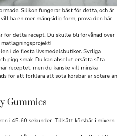
rmade. Silikon fungerar bäst för detta, och är
 vill ha en mer mångsidig form, prova den här
 för detta recept. Du skulle bli förvånad över
a matlagningsprojekt!
len i de flesta livsmedelsbutiker. Syrliga
och pigg smak. Du kan absolut ersätta söta
t här receptet, men du kanske vill minska
för att förklara att söta körsbär är sötare än
ry Gummies
kron i 45-60 sekunder. Tillsätt körsbär i mixern