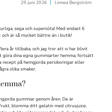
29 juni 2026
Linnea Bergström
yrliga, sega och supersöta! Med endast 6
 och är så mycket bättre än i butik!
ra år tillbaka, och jag tror att vi har blivit
 att göra dina egna gummiarter hemma, fortsätt
åra recept på hemgjorda persikoringar eller
ågra olika smaker.
 hemma?
hemgjorda gummiar genom åren. De är
frukt, blomma ditt gelatin med citrusjuice,