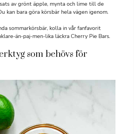
 sats av grönt äpple, mynta och lime till de
. Du kan bara göra körsbär hela vägen igenom.
nda sommarkörsbär, kolla in vår fanfavorit
klare-än-paj-men-lika läckra Cherry Pie Bars.
erktyg som behövs för