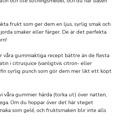
atin och lite sötningsmedel, och du har basen
äkta frukt som ger dem en ljus, syrlig smak och
jorda smaker eller färger. De är det perfekta
rn!
ör våra gummiaktiga recept bättre än de flesta
in i citrusjuice (vanligtvis citron- eller
en fin syrlig punch som gör dem mer likt ett köpt
r vi våra gummier härda (torka ut) över natten,
sega. Om du hoppar över det här steget
aka som gelé, och fruktsmaken blir inte alls