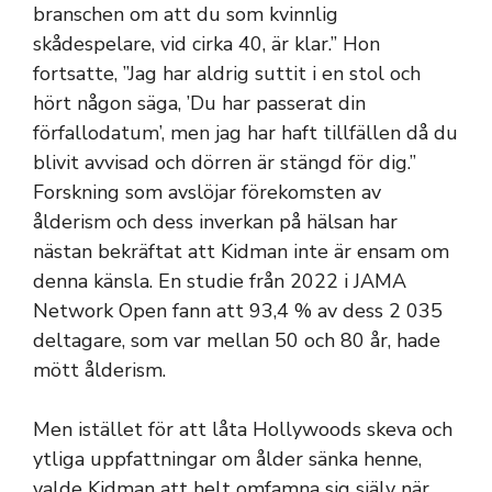
branschen om att du som kvinnlig
skådespelare, vid cirka 40, är ​​klar.” Hon
fortsatte, ”Jag har aldrig suttit i en stol och
hört någon säga, ’Du har passerat din
förfallodatum’, men jag har haft tillfällen då du
blivit avvisad och dörren är stängd för dig.”
Forskning som avslöjar förekomsten av
ålderism och dess inverkan på hälsan har
nästan bekräftat att Kidman inte är ensam om
denna känsla. En studie från 2022 i JAMA
Network Open fann att 93,4 % av dess 2 035
deltagare, som var mellan 50 och 80 år, hade
mött ålderism.
Men istället för att låta Hollywoods skeva och
ytliga uppfattningar om ålder sänka henne,
valde Kidman att helt omfamna sig själv när