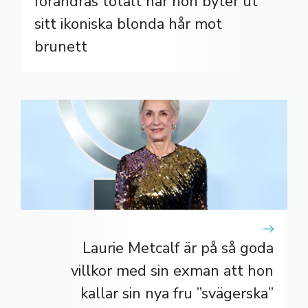
förändras totalt när hon byter ut
sitt ikoniska blonda hår mot
brunett
Laurie Metcalf är på så goda
villkor med sin exman att hon
kallar sin nya fru ”svägerska”