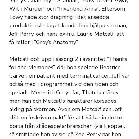
”Grey’s Anatomy”, ”Scandal”, ”How to Get Away
With Murder” och ”Inventing Anna”. Eftersom
Lowy hade stor dragning i det ansedda
produktionsbolaget kunde hon hjälpa sin man,
Jeff Perry, och hans ex-fru, Laurie Metcalf, att
få roller i ”Grey’s Anatomy”.
Metcalf dök upp i säsong 2 i avsnittet ”Thanks
for the Memories”, där hon spelade Beatrice
Carver, en patient med terminal cancer. Jeff var
också med i programmet vid den tiden och
spelade Meredith Greys far, Thatcher Grey,
men han och Metcalfs karaktärer korsades
aldrig på skärmen. Även om Metcalf och Jeff
slöt en ”oskriven pakt” för att hålla sin dotter
borta från skådespelarbranschen (via People),
så smittade hon av sig på Zoe Perry när hon