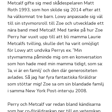
Metcalf gifte sig med skådespelaren Matt
Roth 1993, som hon skilde sig 2014 efter att
ha välkomnat tre barn. Lowy anpassade sig väl
till sin styvmorsroll till Zoe och utvecklade ett
nära band med Metcalf. Med tanke på hur Zoe
Perry har vuxit upp till att bli mamma Laurie
Metcalfs tvilling, skulle det ha varit omöjligt
för Lowy att undvika Perrys ex. ”Min
styvmamma påminde mig om en konversation
som hon hade med min mamma tidigt, som sa:
’Ja, vi är en familj’ och den där generositeten
avlades. Så jag har fyra fantastiska föräldrar
som stöttar mig! Zoe sa om sin blandade familj
i samma New York Post-intervju 2008.
Perry och Metcalf var redan bland kändisarna
som har co-föräldraskap ner till en vetenskap,