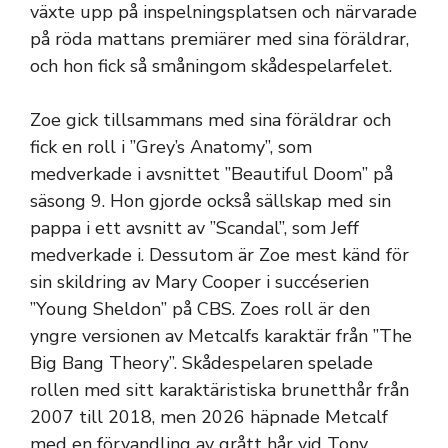
växte upp på inspelningsplatsen och närvarade
på röda mattans premiärer med sina föräldrar,
och hon fick så småningom skådespelarfelet.
Zoe gick tillsammans med sina föräldrar och
fick en roll i ”Grey’s Anatomy”, som
medverkade i avsnittet ”Beautiful Doom” på
säsong 9. Hon gjorde också sällskap med sin
pappa i ett avsnitt av ”Scandal”, som Jeff
medverkade i. Dessutom är Zoe mest känd för
sin skildring av Mary Cooper i succéserien
”Young Sheldon” på CBS. Zoes roll är den
yngre versionen av Metcalfs karaktär från ”The
Big Bang Theory”. Skådespelaren spelade
rollen med sitt karaktäristiska brunetthår från
2007 till 2018, men 2026 häpnade Metcalf
med en förvandling av grått hår vid Tony