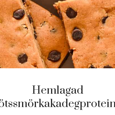
Hemlagad
ötssmörkakadegprotei