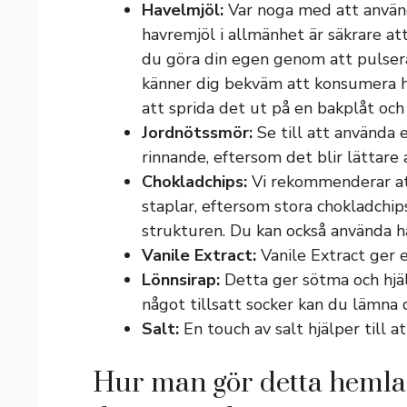
Havelmjöl:
Var noga med att använd
havremjöl i allmänhet är säkrare att
du göra din egen genom att pulsera
känner dig bekväm att konsumera 
att sprida det ut på en bakplåt och
Jordnötssmör:
Se till att använda e
rinnande, eftersom det blir lättare
Chokladchips:
Vi rekommenderar att
staplar, eftersom stora chokladchip
strukturen. Du kan också använda ha
Vanile Extract:
Vanile Extract ger 
Lönnsirap:
Detta ger sötma och hjälp
något tillsatt socker kan du lämna 
Salt:
En touch av salt hjälper till 
Hur man gör detta hemla