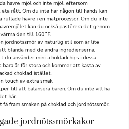
a havre mjöl och inte mjöl, eftersom
 äta rått. Om du inte har någon till hands kan
 rullade havre i en matprocessor. Om du inte
havremjölet kan du också pastörera det genom
 värma den till 160˚F.
n jordnötssmör av naturlig stil som är lite
 att blanda med de andra ingredienserna.
 du använder mini -chokladchips i dessa
s bara är för stora och kommer att kasta av
ckad choklad istället.
en touch av extra smak.
er till att balansera baren. Om du inte vill ha
det här.
att få fram smaken på choklad och jordnötssmör.
gade jordnötssmörkakor