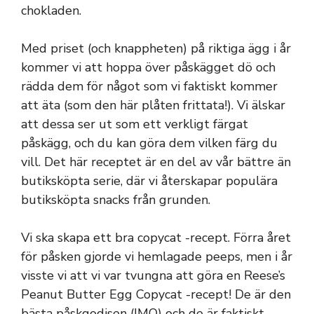
chokladen.
Med priset (och knappheten) på riktiga ägg i år
kommer vi att hoppa över påskägget dö och
rädda dem för något som vi faktiskt kommer
att äta (som den här plåten frittata!). Vi älskar
att dessa ser ut som ett verkligt färgat
påskägg, och du kan göra dem vilken färg du
vill. Det här receptet är en del av vår bättre än
butiksköpta serie, där vi återskapar populära
butiksköpta snacks från grunden.
Vi ska skapa ett bra copycat -recept. Förra året
för påsken gjorde vi hemlagade peeps, men i år
visste vi att vi var tvungna att göra en Reese’s
Peanut Butter Egg Copycat -recept! De är den
bästa påskgodisen (IMO) och de är faktiskt