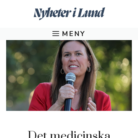
Hoppa
till
innehåll
MENY
Det medicinska