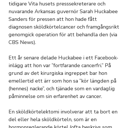
tidigare Vita husets presssekreterare och
nuvarande Arkansas guvernör Sarah Huckabee
Sanders för pressen att hon hade fått
diagnosen sköldkörtelcancer och framgångsrikt
genomgick operation för att behandla den (via
CBS News).
Ett år senare delade Huckabee i ett Facebook-
inlägg att hon var ”fortfarande cancerfri.” På
grund av det kirurgiska ingreppet bar hon
emellertid ett ärr som hon sa ”kör längden på
(hennes) nacke”, och tjänade som en vardaglig
påminnelse om sin erfarenhet av cancer.
En sköldkörtelektomi involverar att ta bort en
del eller hela sköldkörteln, som är en
hormonreglerande körtel (ofta beskrivs som