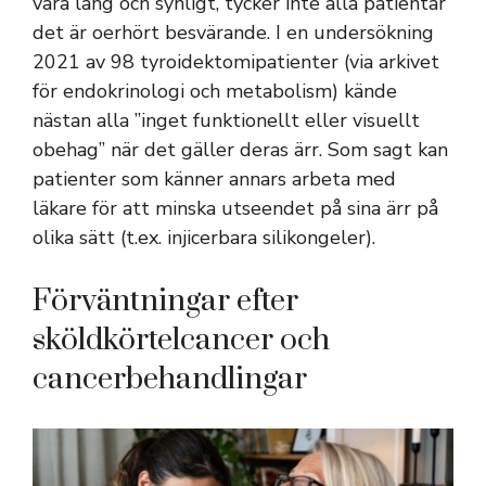
vara lång och synligt, tycker inte alla patientar
det är oerhört besvärande. I en undersökning
2021 av 98 tyroidektomipatienter (via arkivet
för endokrinologi och metabolism) kände
nästan alla ”inget funktionellt eller visuellt
obehag” när det gäller deras ärr. Som sagt kan
patienter som känner annars arbeta med
läkare för att minska utseendet på sina ärr på
olika sätt (t.ex. injicerbara silikongeler).
Förväntningar efter
sköldkörtelcancer och
cancerbehandlingar