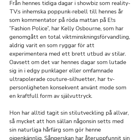
Från hennes tidiga dagar i showbiz som reality-
TV:s inhemska poppunk-rebell till hennes år
som kommentator på röda mattan på E!:s
”Fashion Police”, har Kelly Osbourne, som har
genomgått en total viktminskningsförvandling,
aldrig varit en som ryggar för att
experimentera med ett brett utbud av stilar.
Oavsett om det var hennes dagar som lutade
sig in i edgy punklager eller omfamnade
ultrapolerade couture-silhuetter, har tv-
personligheten konsekvent använt mode som
en kraftfull form av självuttryck.
Hon har alltid tagit sin stilutveckling på allvar,
så mycket att hon sällan någonsin setts med
sin naturliga hårfärg som gör henne
oigenkännlig. Sångerskan har återuppfunnit sin