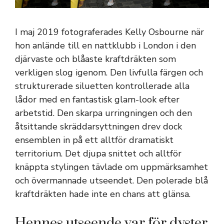
I maj 2019 fotograferades Kelly Osbourne när
hon anlände till en nattklubb i London i den
djärvaste och blåaste kraftdräkten som
verkligen slog igenom. Den livfulla färgen och
strukturerade siluetten kontrollerade alla
lådor med en fantastisk glam-look efter
arbetstid. Den skarpa urringningen och den
åtsittande skräddarsyttningen drev dock
ensemblen in på ett alltför dramatiskt
territorium. Det djupa snittet och alltför
knäppta stylingen tävlade om uppmärksamhet
och övermannade utseendet. Den polerade blå
kraftdräkten hade inte en chans att glänsa.
Hennes utseende var för dyster