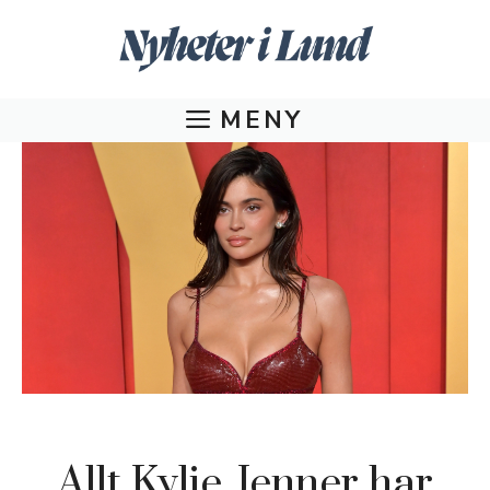
Hoppa
till
innehåll
MENY
Allt Kylie Jenner har