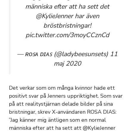
människa efter att ha sett det
@KylieJenner
har även
bröstbristningar!
pic.twitter.com/3moyCCznCd
— ʀᴏꜱᴀ ᴅɪᴀꜱ (@ladybeesunsets)
11
maj 2020
Det verkar som om många kvinnor hade ett
positivt svar på Jenners uppriktighet. Som svar
på att realitystjärnan delade bilder på sina
bristningar, skrev X-användaren ROSA DIAS:
”Jag känner mig äntligen som en normal
människa efter att ha sett att @KylieJenner