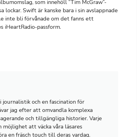
lbumomslag, som innehöll ”Tim McGraw”-
lockar. Swift är kanske bara i sin avslappnade
le inte bli förvånade om det fanns ett
 iHeartRadio-passform.
journalistik och en fascination för
rävar jag efter att omvandla komplexa
gagerande och tillgängliga historier. Varje
n möjlighet att väcka våra läsares
öra en fräsch touch till deras vardag.