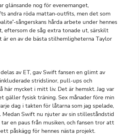
r glänsande nog för evenemanget,
fts andra röda mattan-outfits, men det som
alite”-sångerskans hårda arbete under hennes
ft, eftersom de såg extra tonade ut, särskilt
t är en av de bästa stilhemligheterna Taylor
 delas av ET, gav Swift fansen en glimt av
inkluderade stridslinor, pull-ups och
å här mycket i mitt liv. Det är hemskt. Jag var
t gäller fysisk träning. Sex månader före min
arje dag i takten för låtarna som jag spelade,
 Medan Swift nu njuter av sin stilleståndstid
tar en paus från musiken, och fansen tror att
ett påskägg för hennes nästa projekt.