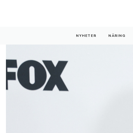
Hoppa
till
innehåll
NYHETER
NÄRING