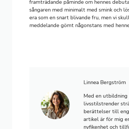
framträdande påminde om hennes debuta
sångaren med minimalt med smink och lösa 
era som en snart blivande fru, men vi skul
meddelande gömt någonstans med hennes
Linnea Bergström
Med en utbildning i 
livsstilstrender st
berättelser till en
artikel är för mig e
nyfikenhet och tillf