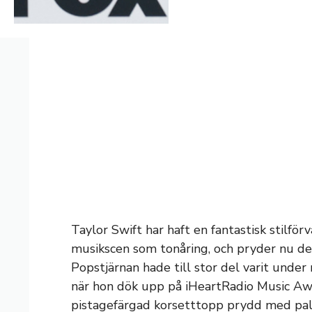
Taylor Swift har haft en fantastisk stilför
musikscen som tonåring, och pryder nu den
Popstjärnan hade till stor del varit under
när hon dök upp på iHeartRadio Music Aw
pistagefärgad korsetttopp prydd med pal