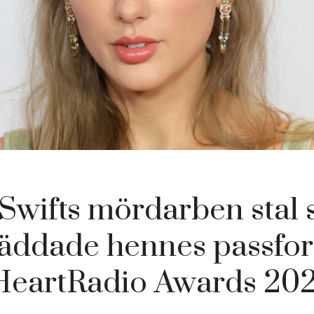
 Swifts mördarben stal
räddade hennes passfor
HeartRadio Awards 20