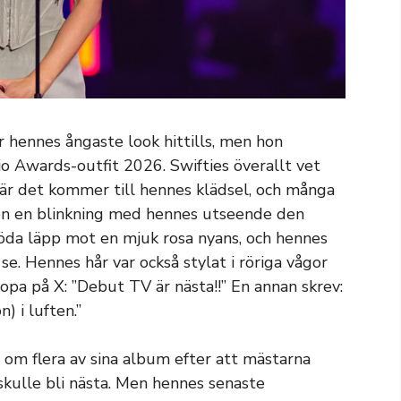
ar hennes ångaste look hittills, men hon
dio Awards-outfit 2026. Swifties överallt vet
 när det kommer till hennes klädsel, och många
en en blinkning med hennes utseende den
a röda läpp mot en mjuk rosa nyans, och hennes
se. Hennes hår var också stylat i röriga vågor
tropa på X: ”Debut TV är nästa!!” En annan skrev:
) i luften.”
e om flera av sina album efter att mästarna
skulle bli nästa. Men hennes senaste