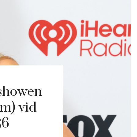
 showen
m) vid
26