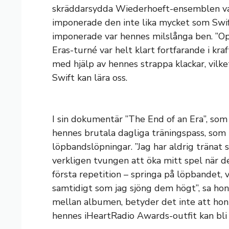
skräddarsydda Wiederhoeft-ensemblen va
imponerade den inte lika mycket som Swi
imponerade var hennes milslånga ben. ”Op
Eras-turné var helt klart fortfarande i kra
med hjälp av hennes strappa klackar, vilke
Swift kan lära oss.
I sin dokumentär ”The End of an Era”, som
hennes brutala dagliga träningspass, som 
löpbandslöpningar. ”Jag har aldrig tränat s
verkligen tvungen att öka mitt spel när de
första repetition – springa på löpbandet, v
samtidigt som jag sjöng dem högt”, sa hon.
mellan albumen, betyder det inte att hon 
hennes iHeartRadio Awards-outfit kan bli 