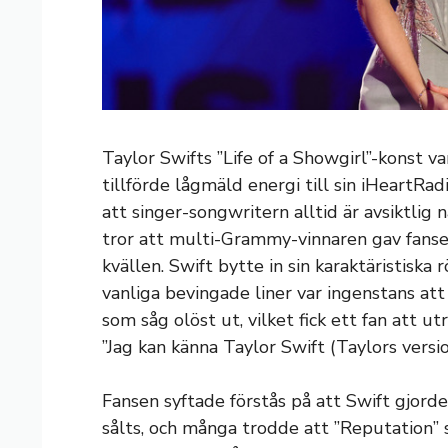
Taylor Swifts ”Life of a Showgirl”-konst v
tillförde lågmäld energi till sin iHeartRa
att singer-songwritern alltid är avsiktlig
tror att multi-Grammy-vinnaren gav fans
kvällen. Swift bytte in sin karaktäristisk
vanliga bevingade liner var ingenstans att 
som såg olöst ut, vilket fick ett fan att u
”Jag kan känna Taylor Swift (Taylors version
Fansen syftade förstås på att Swift gjord
sålts, och många trodde att ”Reputation” 