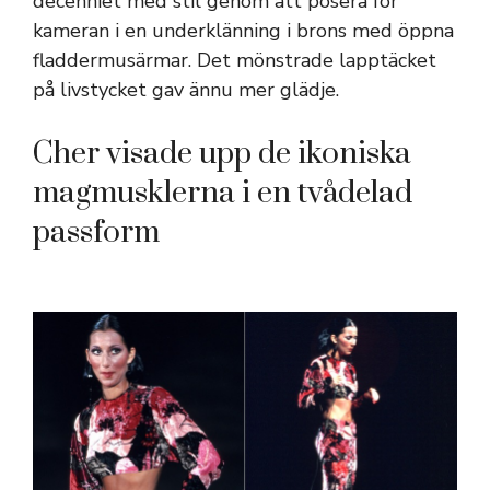
decenniet med stil genom att posera för
kameran i en underklänning i brons med öppna
fladdermusärmar. Det mönstrade lapptäcket
på livstycket gav ännu mer glädje.
Cher visade upp de ikoniska
magmusklerna i en tvådelad
passform