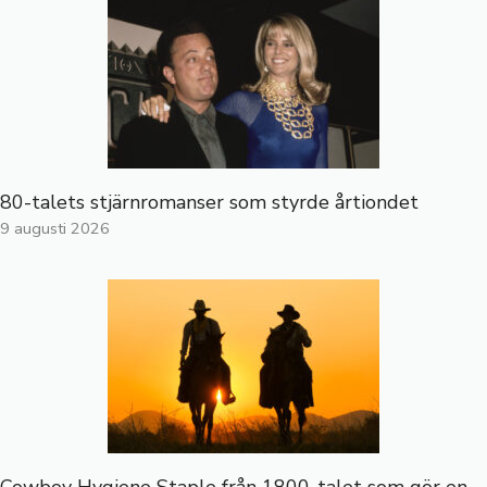
80-talets stjärnromanser som styrde årtiondet
9 augusti 2026
Cowboy Hygiene Staple från 1800-talet som gör en