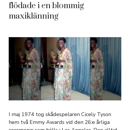
flödade i en blommig
maxiklänning
I maj 1974 tog skådespelaren Cicely Tyson
hem två Emmy Awards vid den 26:e årliga
ceremonin som hölls i Los Angeles. Den alltid