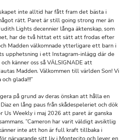
pet inte alltid har fått fram det bästa i
ågot rätt. Paret är still going strong mer än
Judith Lights decennier långa äktenskap, som
t, har de två hittat ett sätt att frodas efter
z och Madden välkomnade ytterligare ett barn i
ts upphetsning i ett Instagram-inlägg där de
de och känner oss så VÄLSIGNADE att
 Nautas Madden. Välkommen till världen Son! Vi
 och glada!!!”
gera på grund av deras önskan att hålla en
 Diaz en lång paus från skådespeleriet och dök
ör Us Weekly i maj 2026 att paret är ganska
illsammans. ”Cameron har varit väldigt avsiktlig
ner inte att hon är full kraft tillbaka i
 för närvarande sitt liv i Montecito och lever en