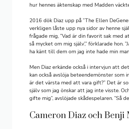
hur hennes äktenskap med Madden väckte 
2016 dök Diaz upp på ”The Ellen DeGener
verkligen låste upp nya sidor av henne sjä
frågade mig, ”Vad är din favorit sak med att
så mycket om mig själv’,” förklarade hon. ”J
ha känt till dem om jag inte hade min man 
Men Diaz erkände också i intervjun att de
kan också avslöja beteendemönster som inte
är det värsta med att vara gift?” Det är so
själv som jag önskar att jag inte visste. O
gifte mig”, avslöjade skådespelaren. ”Så de
Cameron Diaz och Benji M