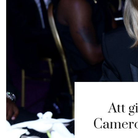
Att g
Camero