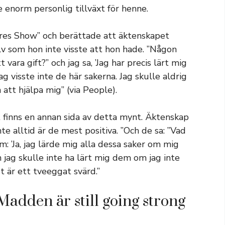
enorm personlig tillväxt för henne.
es Show” och berättade att äktenskapet
lv som hon inte visste att hon hade. ”Någon
 vara gift?” och jag sa, ’Jag har precis lärt mig
ag visste inte de här sakerna. Jag skulle aldrig
att hjälpa mig” (via People).
t finns en annan sida av detta mynt. Äktenskap
 alltid är de mest positiva. ”Och de sa: ”Vad
m: ’Ja, jag lärde mig alla dessa saker om mig
ch jag skulle inte ha lärt mig dem om jag inte
t är ett tveeggat svärd.”
adden är still going strong