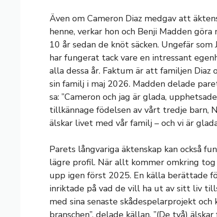
Även om Cameron Diaz medgav att äktenska
henne, verkar hon och Benji Madden göra n
10 år sedan de knöt säcken. Ungefär som 
har fungerat tack vare en intressant egenhe
alla dessa år. Faktum är att familjen Dia
sin familj i maj 2026. Madden delade pare
sa: ”Cameron och jag är glada, upphetsa
tillkännage födelsen av vårt tredje barn,
älskar livet med vår familj – och vi är glada
Parets långvariga äktenskap kan också fun
lägre profil. När allt kommer omkring tog
upp igen först 2025. En källa berättade f
inriktade på vad de vill ha ut av sitt liv t
med sina senaste skådespelarprojekt och kän
branschen”, delade källan. ”(De två) älskar