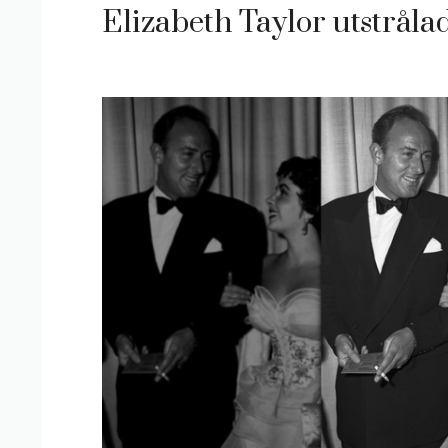
Elizabeth Taylor utstrål