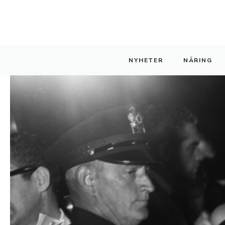
Hoppa
till
innehåll
NYHETER
NÄRING