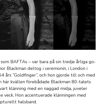
som BAFTAs – var bara på sin tredje årliga go-
or Blackman deltog i ceremonin, i London i
64 års ”Goldfinger”, och hon gjorde till och med
Den här kvällen förebådade Blackman 80-talets
svart klänning med en naggad midja, juveler
nde veck. Hon accentuerade klänningen med
lpturellt halsband.