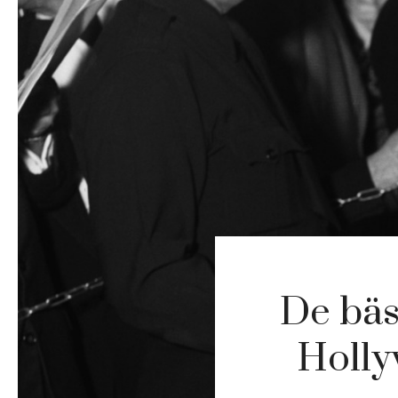
De bäs
Holly