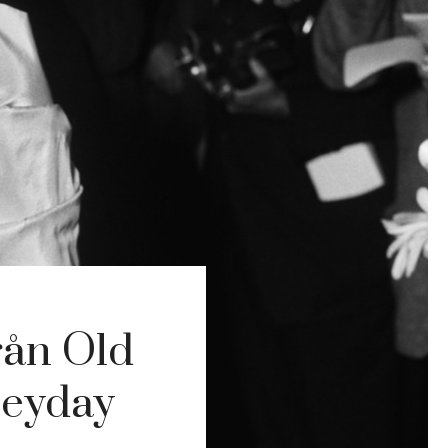
rån Old
Heyday