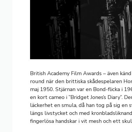
British Academy Film Awards – även känd 
round när den brittiska skådespelaren Hon
maj 1950. Stjärnan var en Bond-flicka i 19
en kort cameo i ”Bridget Jones’s Diary”. 
läckerhet en smula, då han tog på sig en 
längs livstycket och med kronbladslikna
fingerlösa handskar i vit mesh och ett sku