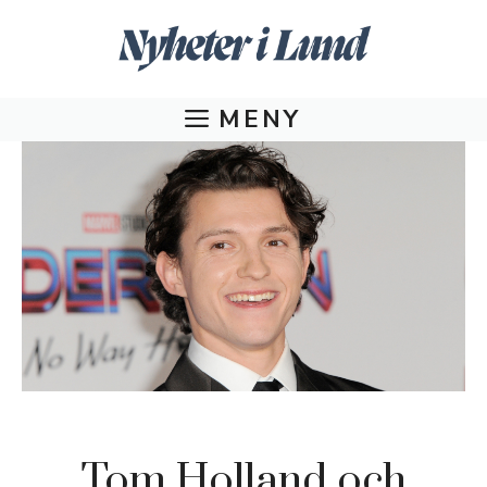
Hoppa
till
innehåll
MENY
Tom Holland och