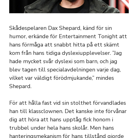
Skådespelaren Dax Shepard, känd för sin
humor, erkände för Entertainment Tonight att
hans förmåga att snabbt hitta på ett skämt
kom från hans tidiga dyslexiupplevelser. ”Jag
hade mycket svår dyslexi som barn, och jag
blev tagen till specialavdelningen varje dag,
vilket var väldigt förödmjukande,” mindes
Shepard.
För att hålla fast vid sin stolthet förvandlades
han till klassclownen. Det kanske inte förvånar
dig att höra att hans upptåg fick honom i
trubbel under hela hans skolår. Men hans
hanteringsmekanism för hans tillstånd gjorde