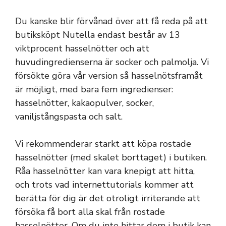
Du kanske blir förvånad över att få reda på att
butiksköpt Nutella endast består av 13
viktprocent hasselnötter och att
huvudingredienserna är socker och palmolja. Vi
försökte göra vår version så hasselnötsframåt
är möjligt, med bara fem ingredienser:
hasselnötter, kakaopulver, socker,
vaniljstångspasta och salt.
Vi rekommenderar starkt att köpa rostade
hasselnötter (med skalet borttaget) i butiken.
Råa hasselnötter kan vara knepigt att hitta,
och trots vad internettutorials kommer att
berätta för dig är det otroligt irriterande att
försöka få bort alla skal från rostade
hasselnötter. Om du inte hittar dem i butik kan