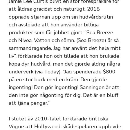
Jamie Lee Curtis blivit en stor förespråkare för
att åldras graciöst och naturligt. 2018
öppnade stjärnan upp om sin hudvårdsrutin
och avslöjade att hon använder billiga
produkter som får jobbet gjort. ”Sea Breeze
och Nivea. Vatten och sömn. (Sea Breeze) är så
sammandragande. Jag har använt det hela mitt
liv”, förklarade hon och tillade att hon brukade
köpa dyr hudvård, men det gjorde aldrig några
underverk (via Today). ”Jag spenderade $800
på en stor burk med en kräm. Den gjorde
ingenting! Den gör ingenting! Sanningen är att
den inte gör någonting för dig. Det är en bluff
att tjäna pengar.”
I slutet av 2010-talet förklarade brittiska
Vogue att Hollywood-skådespelaren upplevde