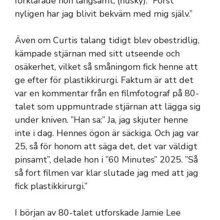
förklarade hon långsamt, (husky). ”Först
nyligen har jag blivit bekväm med mig själv.”
Även om Curtis talang tidigt blev obestridlig,
kämpade stjärnan med sitt utseende och
osäkerhet, vilket så småningom fick henne att
ge efter för plastikkirurgi. Faktum är att det
var en kommentar från en filmfotograf på 80-
talet som uppmuntrade stjärnan att lägga sig
under kniven. ”Han sa:” Ja, jag skjuter henne
inte i dag. Hennes ögon är säckiga. Och jag var
25, så för honom att säga det, det var väldigt
pinsamt”, delade hon i ”60 Minutes” 2025. ”Så
så fort filmen var klar slutade jag med att jag
fick plastikkirurgi.”
I början av 80-talet utforskade Jamie Lee