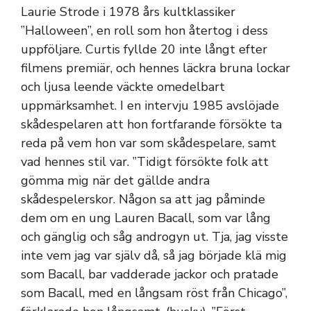
Laurie Strode i 1978 års kultklassiker
”Halloween”, en roll som hon återtog i dess
uppföljare. Curtis fyllde 20 inte långt efter
filmens premiär, och hennes läckra bruna lockar
och ljusa leende väckte omedelbart
uppmärksamhet. I en intervju 1985 avslöjade
skådespelaren att hon fortfarande försökte ta
reda på vem hon var som skådespelare, samt
vad hennes stil var. ”Tidigt försökte folk att
gömma mig när det gällde andra
skådespelerskor. Någon sa att jag påminde
dem om en ung Lauren Bacall, som var lång
och gänglig och såg androgyn ut. Tja, jag visste
inte vem jag var själv då, så jag började klä mig
som Bacall, bar vadderade jackor och pratade
som Bacall, med en långsam röst från Chicago”,